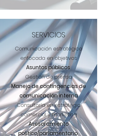
SERVICIOS
Comunicación estratégica
enfocada en objetivos
Asuntos públicos
Gestión de prensa
Manejo de contingencias de
comunicación interna
Consultoría en estrategia
comercial y marketing
Asesoramiento
político/parlamentario