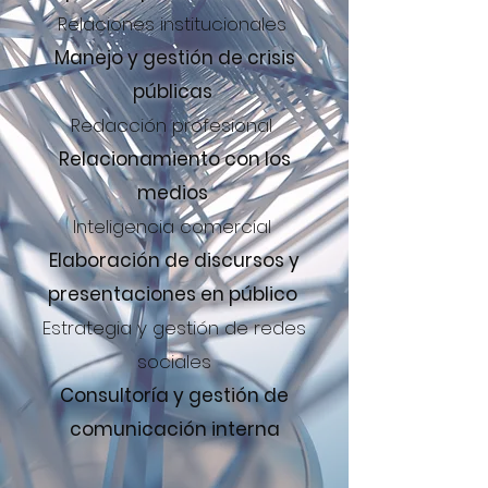
Relaciones institucionales
Manejo y gestión de crisis
públicas
Redacción profesional
Relacionamiento con los
medios
Inteligencia comercial
Elaboración de discursos y
presentaciones en público
Estrategia y gestión de redes
sociales
Consultoría y gestión de
comunicación interna