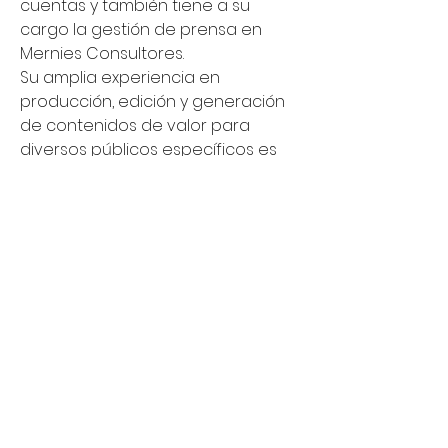
cuentas y también tiene a su
cargo la gestión de prensa en
Mernies Consultores.
Su amplia experiencia en
producción, edición y generación
de contenidos de valor para
diversos públicos específicos es
un aporte clave a la hora de
definir y ejecutar acciones en
función de las estrategias
establecidas.
Actualmente, además, lleva
adelante la exitosa plataforma de
contenidos digitales Encuentros.
MARÍA JESÚS FABINI